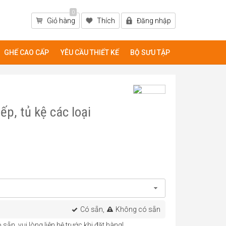
0
Giỏ hàng
Thích
Đăng nhập
GHẾ CAO CẤP
YÊU CẦU THIẾT KẾ
BỘ SƯU TẬP
p, tủ kệ các loại
Có sẵn,
Không có sẵn
sẵn, vui lòng liên hệ trước khi đặt hàng!