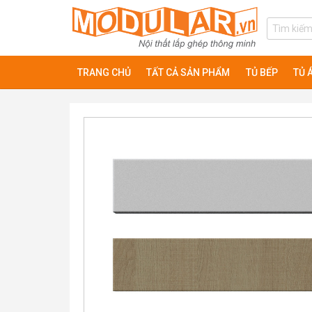
TRANG CHỦ
TẤT CẢ SẢN PHẨM
TỦ BẾP
TỦ 