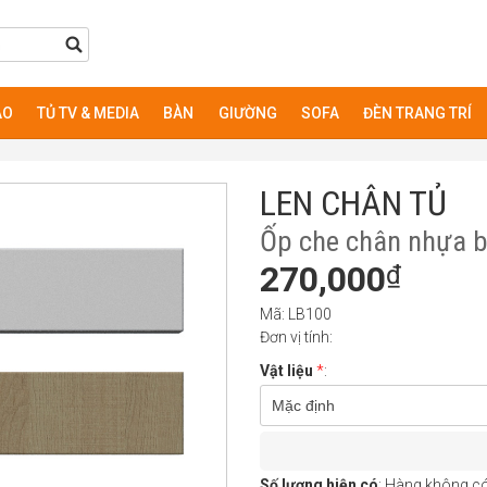
ÁO
TỦ TV & MEDIA
BÀN
GIƯỜNG
SOFA
ĐÈN TRANG TRÍ
LEN CHÂN TỦ
Ốp che chân nhựa bế
270,000
₫
Mã: LB100
Đơn vị tính:
Vật liệu
*
:
Mặc định
Số lượng hiện có
: Hàng không có 