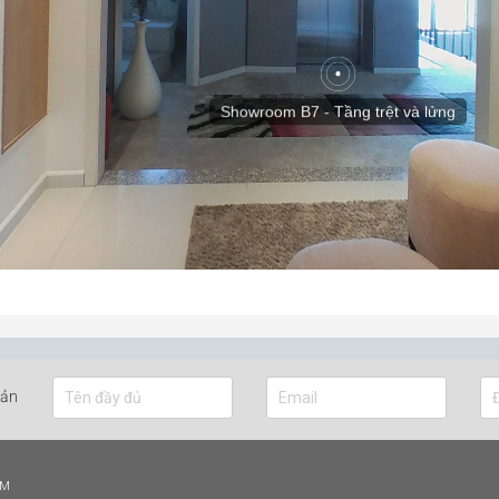
bản
CM