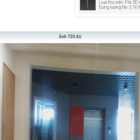
Loại thư viện: File 3
Dung lượng file: 3.76
Ảnh 720 độ