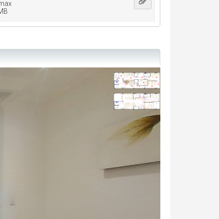
D max
 MB