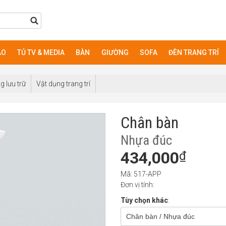
ÁO
TỦ TV & MEDIA
BÀN
GIƯỜNG
SOFA
ĐÈN TRANG TRÍ
g lưu trữ
Vật dụng trang trí
Chân bàn
Nhựa đúc
434,000
₫
Mã: 517-APP
Đơn vị tính:
Tùy chọn khác
:
Chân bàn / Nhựa đúc