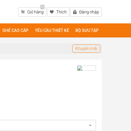
0
Giỏ hàng
Thích
Đăng nhập
GHẾ CAO CẤP
YÊU CẦU THIẾT KẾ
BỘ SƯU TẬP
Khuyến mãi