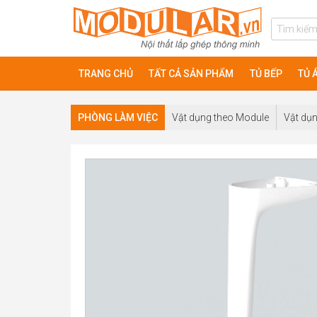
TRANG CHỦ
TẤT CẢ SẢN PHẨM
TỦ BẾP
TỦ 
PHÒNG LÀM VIỆC
Vật dụng theo Module
Vật dụn